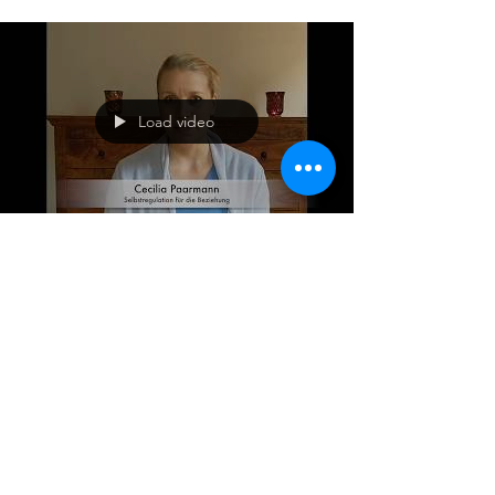
Load video
Selbstregulation für die
Beziehung
Nächster Kurs: 30. November, 7. Dezember und
14. Dezember. Weitere Infos findest du unter
Workshops: Selbstregulation oder unter:...