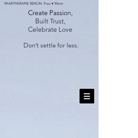
PAARTHERAPIE BERLIN Frau
♥
Mann
C
P
reate
assio
n,
B
uilt Trust,
C
elebrate Love
D
on’t settle for less.