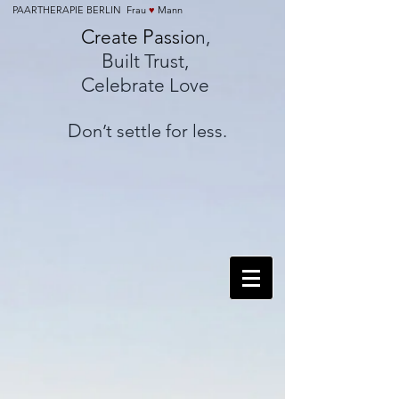
PAARTHERAPIE BERLIN Frau
♥
Mann
C
P
reate
assio
n,
B
uilt Trust,
C
elebrate Love
D
on’t settle for less.