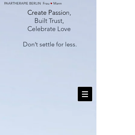
PAARTHERAPIE BERLIN Frau
♥
Mann
C
P
reate
assio
n,
B
uilt Trust,
C
elebrate Love
D
on’t settle for less.