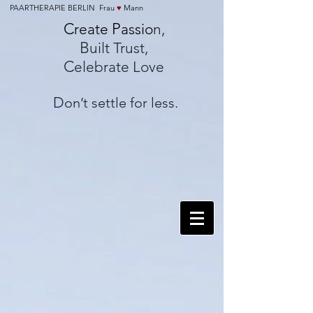
PAARTHERAPIE BERLIN Frau
♥
Mann
C
P
reate
assio
n,
B
uilt Trust,
C
elebrate Love
D
on’t settle for less.