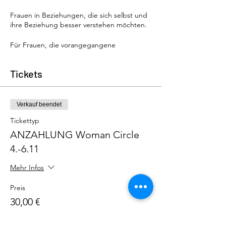
Frauen in Beziehungen, die sich selbst und
ihre Beziehung besser verstehen möchten.
Für Frauen, die vorangegangene
Beziehungen verarbeiten und loslassen
möchten.
Tickets
Für Frauen, die sich auf eine neue Liebe
ausrichten möchten.
Verkauf beendet
Tickettyp
3 Tage 2 Nächste
🔥
349,- Euro
🔥
Early
ANZAHLUNG Woman Circle
Bird 289,-Euro
4.-6.11
Für Updates, Early Birds und Gutscheine
trage dich bitte in meinen Newsletter ein
Mehr Infos
auf meiner Seite:
Preis
www.paartherapie-paartraining.de
30,00 €
(ganz unten)