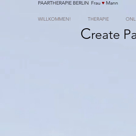
PAARTHERAPIE BERLIN Frau
♥
Mann
WILLKOMMEN!
THERAPIE
ONL
C
P
reate