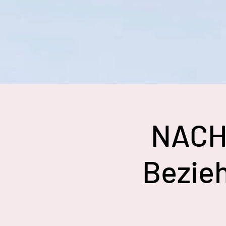
NACHM
Bezie