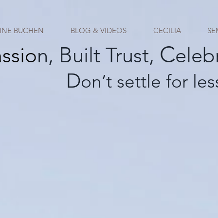
INE BUCHEN
BLOG & VIDEOS
CECILIA
SE
C
B
assio
n,
uilt Trust,
eleb
D
on’t settle for les