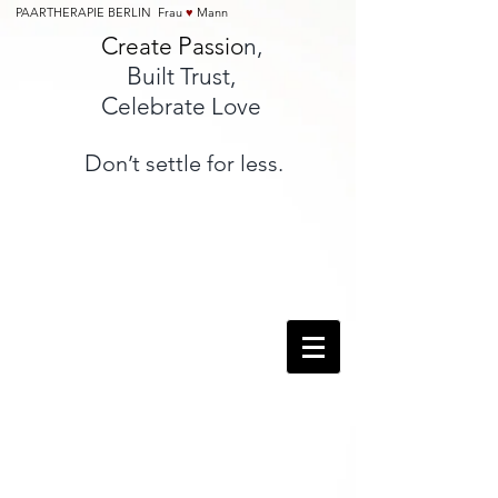
PAARTHERAPIE BERLIN Frau
♥
Mann
C
P
reate
assio
n,
B
uilt Trust,
C
elebrate Love
D
on’t settle for less.