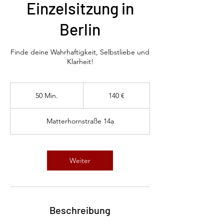
Einzelsitzung in
Berlin
Finde deine Wahrhaftigkeit, Selbstliebe und
Klarheit!
140
Euro
50 Min.
5
140 €
0
M
Matterhornstraße 14a
i
n
.
Weiter
Beschreibung