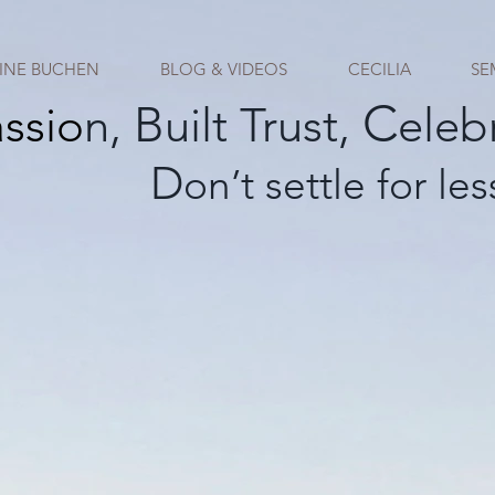
INE BUCHEN
BLOG & VIDEOS
CECILIA
SE
C
B
assio
n,
uilt Trust,
eleb
D
on’t settle for les