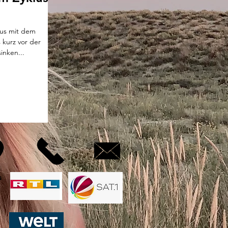
lus mit dem
 kurz vor der
inken...
s