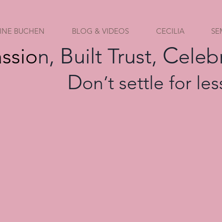
INE BUCHEN
BLOG & VIDEOS
CECILIA
SE
C
B
assio
n,
uilt Trust,
eleb
D
on’t settle for les