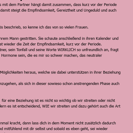
us mit dem Partner hängt damit zusammen, dass kurz vor der Periode 
damit steigt die Empfindsamkeit, Gereiztheit und Ungeduld und auch 
is beschrieb, so kenne ich das von so vielen Frauen. 
 ihrem Mann gestritten. Sie schaute anschließend in ihren Kalender und 
st wieder die Zeit der Empfindsamkeit, kurz vor der Periode. 
rtner, sein Tonfall und seine Worte WIRKLICH so unfreundlich an, fragt 
ie Hormone sein, die es mir so schwer machen, das neutraler 
öglichkeiten heraus, welche sie dabei unterstützen in ihrer Beziehung 
umzugehen, als sich in dieser sowieso schon anstrengenden Phase auch 
für eine Beziehung ist es nicht so wichtig ob wir streiten oder nicht 
ndern es ist entscheidend, WIE wir streiten und dazu gehört auch die Art 
nmal kracht, dann lass dich in dem Moment nicht zusätzlich dadurch 
nd mitfühlend mit dir selbst und sobald es eben geht, sei wieder 