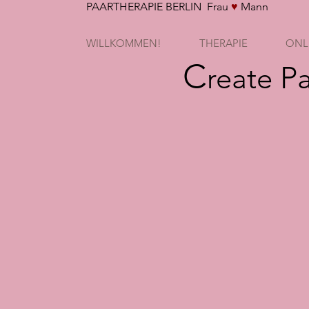
PAARTHERAPIE BERLIN Frau
♥
Mann
WILLKOMMEN!
THERAPIE
ONL
C
P
reate