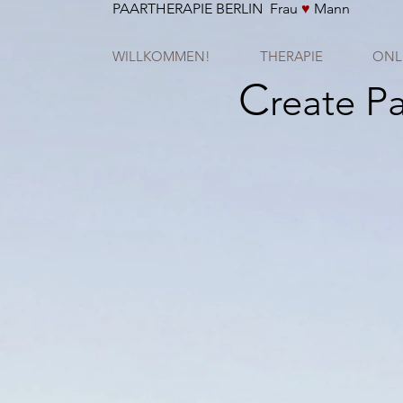
PAARTHERAPIE BERLIN Frau
♥
Mann
WILLKOMMEN!
THERAPIE
ONL
C
P
reate