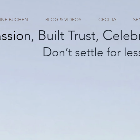
INE BUCHEN
BLOG & VIDEOS
CECILIA
SE
C
B
assio
n,
uilt Trust,
eleb
D
on’t settle for les