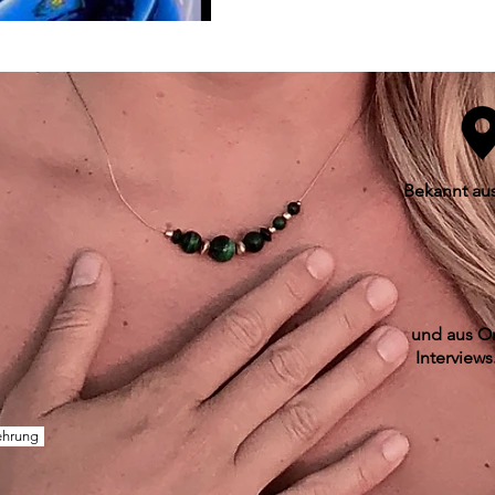
Bekannt au
und aus O
Interviews
ehrung