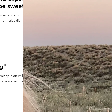
 be sweet
ns einander in
nen, glücklicher
g"
ir spielen willst,
ch muss mich jetzt