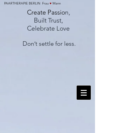
PAARTHERAPIE BERLIN Frau
♥
Mann
C
P
reate
assio
n,
B
uilt Trust,
C
elebrate Love
D
on’t settle for less.